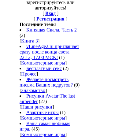
зарегистрируйтесь или
авторизуйтесь!
[
Вход
]
[
Регистрация
]
Последние темы
Кипящая Скала, Часть 2
(2)
[
Книга 3
]
vLineAge2.ru приглашает
сразу после конца света,
22.12, 17.00 МСК!
(1)
[
Компьютерные игры
]
Бесплатный секс
(2)
[
Прочее
]
Желаете посмотреть
письма Ваших недругов?
(0)
[
Знакомство
]
Рисунки Avatar:The last
airbender
(27)
[
Наши рисунки
]
Азартные игры
(1)
[
Компьютерные игры
]
Ваша самая любимая
игра.
(45)
[
Компьютерные игры
]