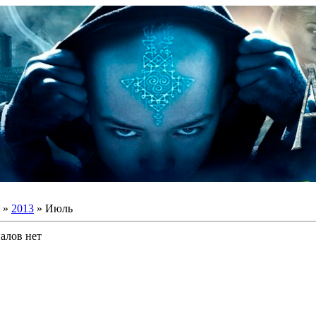
»
2013
»
Июль
алов нет