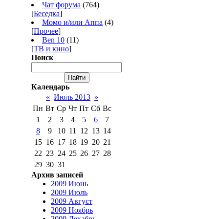
Чат форума
(764)
[
Беседка
]
Момо и/или Аппа
(4)
[
Прочее
]
Ben 10
(11)
[
ТВ и кино
]
Поиск
Календарь
«
Июль 2013
»
Пн
Вт
Ср
Чт
Пт
Сб
Вс
1
2
3
4
5
6
7
8
9
10
11
12
13
14
15
16
17
18
19
20
21
22
23
24
25
26
27
28
29
30
31
Архив записей
2009 Июнь
2009 Июль
2009 Август
2009 Ноябрь
2009 Декабрь