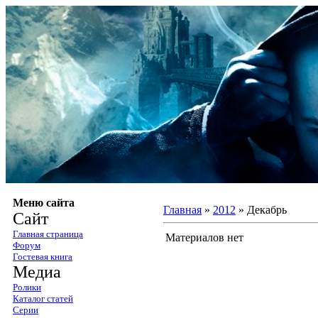
Меню сайта
Главная
»
2012
»
Декабрь
Сайт
Главная страница
Материалов нет
Форум
Гостевая книга
Медиа
Ролики
Каталог статей
Серии