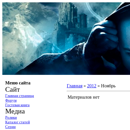
Меню сайта
Главная
»
2012
»
Ноябрь
Сайт
Главная страница
Материалов нет
Форум
Гостевая книга
Медиа
Ролики
Каталог статей
Серии